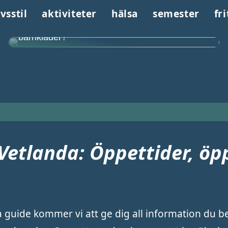
ivsstil
aktiviteter
hälsa
semester
fri
Vilka faktorer kan påverka ditt val av
barnkläder?
 Vetlanda: Öppettider, öp
a guide kommer vi att ge dig all information du b