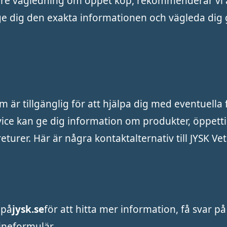
gare vägledning om öppet köp, rekommenderar vi 
 ge dig den exakta informationen och vägleda di
är tillgänglig för att hjälpa dig med eventuella 
ice kan ge dig information om produkter, öppetti
eturer. Här är några kontaktalternativ till JYSK Ve
 på
jysk.se
för att hitta mer information, få svar på
ineformulär.