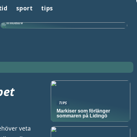
tid
sport
tips
Få kontroll över ditt kolesterol med enkla
initiativ
pet
TIPS
Markiser som förlänger
sommaren på Lidingö
ehöver veta