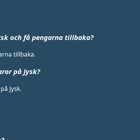
ysk och få pengarna tillbaka?
rna tillbaka.
aror på Jysk?
på Jysk.
n?