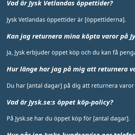
Vad är Jysk Vetlandas öppettider?
Jysk Vetlandas öppettider är [öppettiderna].
Kan jag returnera mina köpta varor på J
Ja, Jysk erbjuder öppet köp och du kan få penga
Hur länge har jag på mig att returnera v
Du har [antal dagar] på dig att returnera varor 
Vad är Jysk.se:s öppet köp-policy?
På Jysk.se har du öppet köp för [antal dagar].
Hur når jag Jysks kundservice per telefo