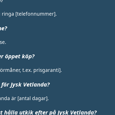
du ringa [telefonnummer].
ne?
se.
er öppet köp?
rmåner, t.ex. prisgaranti].
 för Jysk Vetlanda?
nda är [antal dagar].
t hålla utkik efter på Jysk Vetlanda?