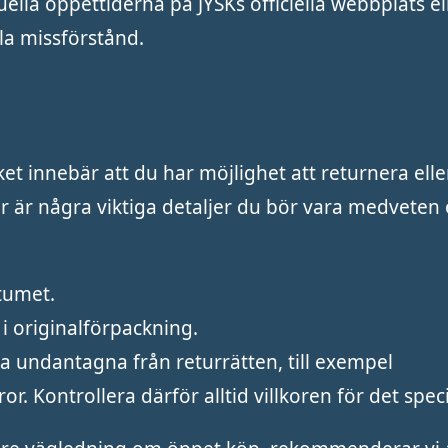
lla öppettiderna på JYSKs officiella webbplats el
la missförstånd.
ket innebär att du har möjlighet att returnera elle
är är några viktiga detaljer du bör vara medveten
tumet.
i originalförpackning.
ra undantagna från returrätten, till exempel
r. Kontrollera därför alltid villkoren för det spec