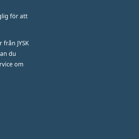
ig för att
r från JYSK
kan du
ervice om