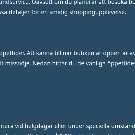
undservice. Oavsett om du planerar att besöka bu
dessa detaljer för en smidig shoppingupplevelse.
ppettider. Att känna till när butiken är öppen är 
llt missnöje. Nedan hittar du de vanliga öppettide
riera vid helgdagar eller under speciella omständ