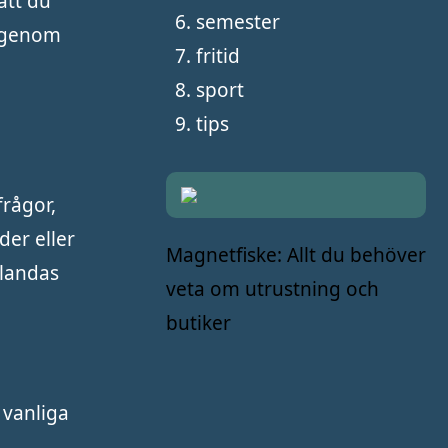
att du
semester
g genom
fritid
sport
tips
frågor,
der eller
Magnetfiske: Allt du behöver
tlandas
veta om utrustning och
butiker
 vanliga