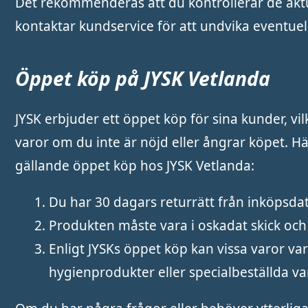
Det rekommenderas att du kontrollerar de aktue
kontaktar kundservice för att undvika eventuel
Öppet köp på JYSK Vetlanda
JYSK erbjuder ett öppet köp för sina kunder, vil
varor om du inte är nöjd eller ångrar köpet. H
gällande öppet köp hos JYSK Vetlanda:
Du har 30 dagars returrätt från inköpsda
Produkten måste vara i oskadat skick och 
Enligt JYSKs öppet köp kan vissa varor va
hygienprodukter eller specialbeställda varo