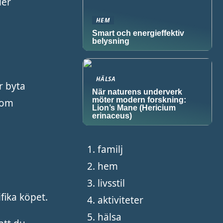
ler
HEM
Smart och energieffektiv
belysning
HÄLSA
r byta
När naturens underverk
möter modern forskning:
 om
Lion’s Mane (Hericium
erinaceus)
familj
hem
livsstil
ifika köpet.
aktiviteter
hälsa