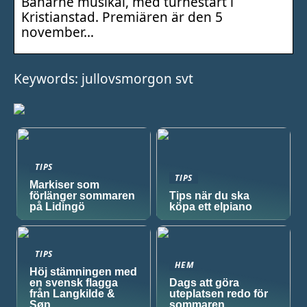
Banarne musikal, med turnéstart i
Kristianstad. Premiären är den 5
november…
Keywords: jullovsmorgon svt
TIPS
TIPS
Markiser som
förlänger sommaren
Tips när du ska
på Lidingö
köpa ett elpiano
TIPS
HEM
Höj stämningen med
en svensk flagga
Dags att göra
från Langkilde &
uteplatsen redo för
Søn
sommaren