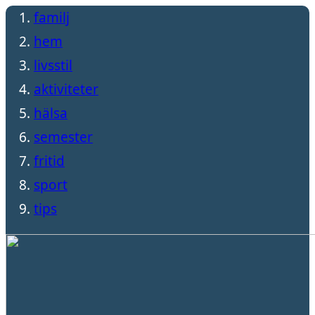
familj
hem
livsstil
aktiviteter
hälsa
semester
fritid
sport
tips