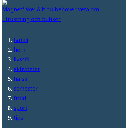
Magnetfiske: Allt du behöver veta om
utrustning och butiker
familj
hem
livsstil
aktiviteter
hälsa
semester
fritid
sport
tips