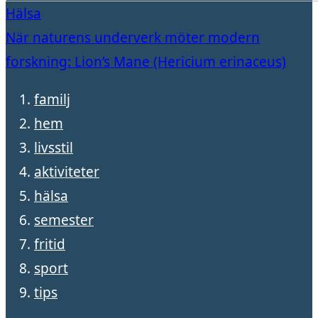
Hälsa
När naturens underverk möter modern
forskning: Lion’s Mane (Hericium erinaceus)
familj
hem
livsstil
aktiviteter
hälsa
semester
fritid
sport
tips